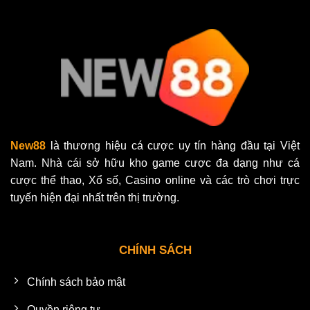
New88
là thương hiệu cá cược uy tín hàng đầu tại Việt
Nam. Nhà cái sở hữu kho game cược đa dạng như cá
cược thể thao, Xổ số, Casino online và các trò chơi trực
tuyến hiện đại nhất trên thị trường.
CHÍNH SÁCH
Chính sách bảo mật
Quyền riêng tư