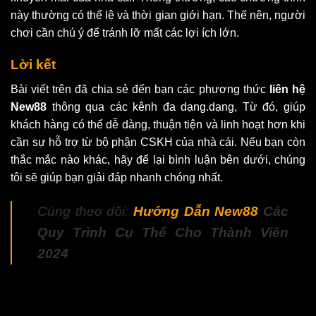
này thường có thể lệ và thời gian giới hạn. Thế nên, người
chơi cần chú ý để tránh lỡ mất các lợi ích lớn.
Lời kết
Bài viết trên đã chia sẻ đến bạn các phương thức
liên hệ
New88
thông qua các kênh đa dạng.dạng, Từ đó, giúp
khách hàng có thể dễ dàng, thuận tiện và linh hoạt hơn khi
cần sự hỗ trợ từ bộ phận CSKH của nhà cái. Nếu bạn còn
thắc mắc nào khác, hãy để lại bình luận bên dưới, chúng
tôi sẽ giúp bạn giải đáp nhanh chóng nhất.
Cùng theo dõi:
Hướng Dẫn New88
Các
Quy Trình Cụ Thể Cho Thành Viên
2024