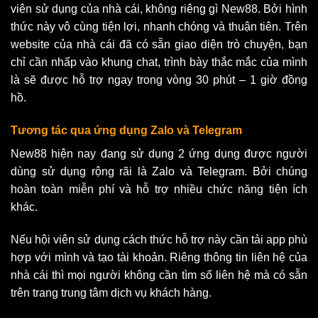
viên sử dụng của nhà cái, không riêng gì New88. Bởi hình
thức này vô cùng tiện lợi, nhanh chóng và thuận tiên. Trên
website của nhà cái đã có sẵn giao diện trò chuyện, bạn
chỉ cần nhấp vào khung chat, trình bày thắc mắc của mình
là sẽ được hỗ trợ ngay trong vòng 30 phút – 1 giờ đồng
hồ.
Tương tác qua ứng dụng Zalo và Telegram
New88 hiện nay đang sử dụng 2 ứng dụng được người
dùng sử dụng rộng rãi là Zalo và Telegram. Bởi chúng
hoàn toàn miễn phí và hỗ trợ nhiều chức năng tiện ích
khác.
Nếu hội viên sử dụng cách thức hỗ trợ này cần tải app phù
hợp với mình và tạo tài khoản. Riêng thông tin liên hệ của
nhà cái thì mọi người không cần tìm số liên hệ mà có sẵn
trên trang trung tâm dịch vụ khách hàng.