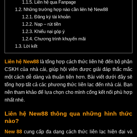
1.1.5.
Liên hệ qua Fanpage
1.2.
Những trường hợp nào cần liên hệ New88
1.2.1.
Đăng ký tài khoản
1.2.2.
Nạp – rút tiền
1.2.3.
Khiếu nại góp ý
1.2.4.
Chương trình khuyến mãi
1.3.
Lời kết
Liên hệ New88
là tổng hợp cách thức liên hệ đến bộ phận
CSKH của nhà cái, giúp hội viên được giải đáp thắc mắc
một cách dễ dàng và thuận tiện hơn. Bài viết dưới đây sẽ
tổng hợp tất cả các phương thức liên lạc đến nhà cái. Bạn
nên tham khảo để lựa chọn cho mình cổng kết nối phù hợp
nhất nhé.
Liên hệ New88 thông qua những hình thức
nào?
New 88
cung cấp đa dạng cách thức liên lạc hiện đại và