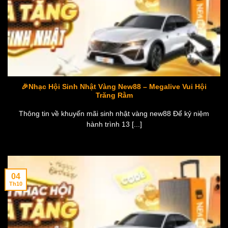
🎉Nhạc Hội Sinh Nhật Vàng New88 – Megalive Vui Hội
Trăng Rằm
Thông tin về khuyến mãi sinh nhật vàng new88 Để kỷ niệm
hành trình 13 [...]
04
Th10