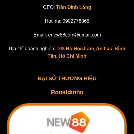
CEO:
Trần Đình Long
Hotline: 0902778865
Email:
enew88com@gmail.com
Địa chỉ doanh nghiệp:
103 Hồ Học Lãm, An Lạc, Bình
Tân, Hồ Chí Minh
ĐẠI SỨ THƯƠNG HIỆU
Ronaldinho