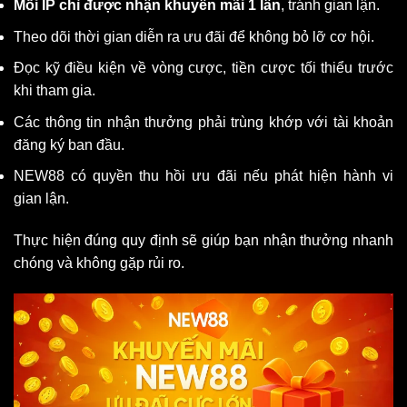
Mỗi IP chỉ được nhận khuyến mãi 1 lần
, tránh gian lận.
Theo dõi thời gian diễn ra ưu đãi để không bỏ lỡ cơ hội.
Đọc kỹ điều kiện về vòng cược, tiền cược tối thiểu trước
khi tham gia.
Các thông tin nhận thưởng phải trùng khớp với tài khoản
đăng ký ban đầu.
NEW88 có quyền thu hồi ưu đãi nếu phát hiện hành vi
gian lận.
Thực hiện đúng quy định sẽ giúp bạn nhận thưởng nhanh
chóng và không gặp rủi ro.