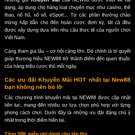
dạng, áp dụng cho hàng loạt chuyên mục như casino, thể
thao, nổ hũ, xổ số, eSport… Từ các phần thưởng chào
mừng hấp dẫn cho đến hoàn cược định kỳ, tất cả đều
được xây dựng dựa trên nhu cầu thực tế của người chơi
Việt Nam.
Càng tham gia lâu – cơ hội càng lớn. Đó chính là bí quyết
giúp thương hiệu NEW88 trở thành điểm đến quen thuộc
của hàng triệu cược thủ mỗi ngày.
Các ưu đãi Khuyến Mãi HOT nhất tại New88
bạn không nên bỏ lỡ
Các chương trình khuyến mãi tại NEW88 được cập nhật
liên tục, mang đến nhiều sự lựa chọn phù hợp với từng
phong cách chơi. Dưới đây là những ưu đãi đáng chú ý
nhất trong thời điểm hiện tại.
Tặng 58K miễn phí dành cho tân thủ