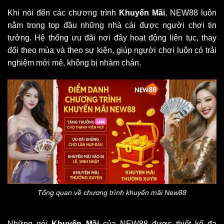
Khi nói đến các chương trình
Khuyến Mãi
, NEW88 luôn
nằm trong top đầu những nhà cái được người chơi tin
tưởng. Hệ thống ưu đãi nơi đây hoạt động liên tục, thay
đổi theo mùa và theo sự kiện, giúp người chơi luôn có trải
nghiệm mới mẻ, không bị nhàm chán.
Tổng quan về chương trình khuyến mãi New88
Những gói
Khuyến Mãi
của NEW88 được thiết kế đa