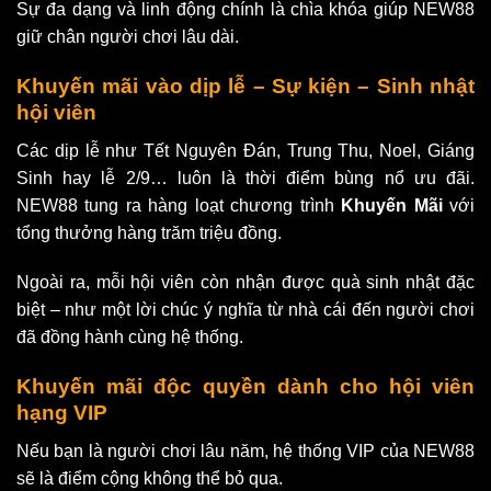
Sự đa dạng và linh động chính là chìa khóa giúp NEW88
giữ chân người chơi lâu dài.
Khuyến mãi vào dịp lễ – Sự kiện – Sinh nhật
hội viên
Các dịp lễ như Tết Nguyên Đán, Trung Thu, Noel, Giáng
Sinh hay lễ 2/9… luôn là thời điểm bùng nổ ưu đãi.
NEW88 tung ra hàng loạt chương trình
Khuyến Mãi
với
tổng thưởng hàng trăm triệu đồng.
Ngoài ra, mỗi hội viên còn nhận được quà sinh nhật đặc
biệt – như một lời chúc ý nghĩa từ nhà cái đến người chơi
đã đồng hành cùng hệ thống.
Khuyến mãi độc quyền dành cho hội viên
hạng VIP
Nếu bạn là người chơi lâu năm, hệ thống VIP của NEW88
sẽ là điểm cộng không thể bỏ qua.