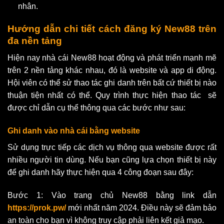
nhân.
Hướng dẫn chi tiết cách đăng ký New88 trên
đa nền tảng
Hiện nay nhà cái New88 hoạt động và phát triển mạnh mẽ
trên 2 nền tảng khác nhau, đó là website và app di động.
Hội viên có thể sử thao tác ghi danh trên bất cứ thiết bị nào
thuận tiện nhất có thể. Quy trình thực hiện thao tác sẽ
được chỉ dẫn cụ thể thông qua các bước như sau:
Ghi danh vào nhà cái bằng website
Sử dụng trực tiếp các dịch vụ thông qua website được rất
nhiều người tin dùng. Nếu bạn cũng lựa chọn thiết bị này
để ghi danh hãy thực hiện qua 4 công đoạn sau đây:
Bước 1: Vào trang chủ New88 bằng link dẫn
https://prok.pw/
mới nhất năm 2024. Điều này sẽ đảm bảo
an toàn cho bạn vì không truy cập phải liên kết giả mạo.