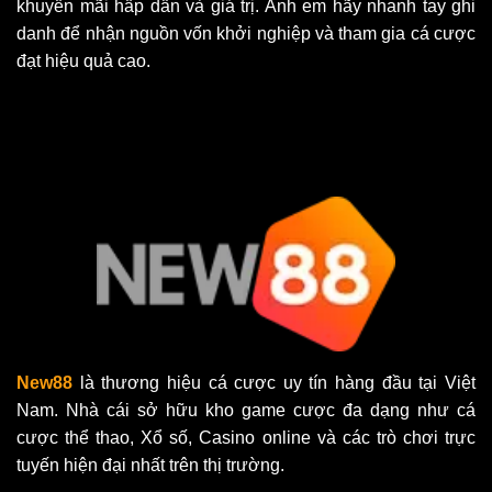
khuyến mãi hấp dẫn và giá trị. Anh em hãy nhanh tay ghi
danh để nhận nguồn vốn khởi nghiệp và tham gia cá cược
đạt hiệu quả cao.
New88
là thương hiệu cá cược uy tín hàng đầu tại Việt
Nam. Nhà cái sở hữu kho game cược đa dạng như cá
cược thể thao, Xổ số, Casino online và các trò chơi trực
tuyến hiện đại nhất trên thị trường.