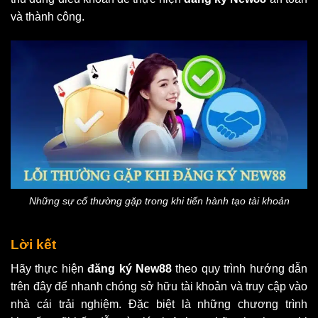
và thành công.
Những sự cố thường gặp trong khi tiến hành tạo tài khoản
Lời kết
Hãy thực hiện
đăng ký New88
theo quy trình hướng dẫn
trên đây để nhanh chóng sở hữu tài khoản và truy cập vào
nhà cái trải nghiệm. Đặc biệt là những chương trình