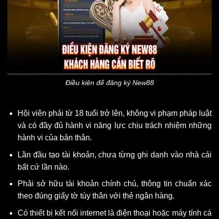
Điều kiện để đăng ký New88
Hội viên phải từ 18 tuổi trở lên, không vi phạm pháp luật
và có đầy đủ hành vi năng lực chịu trách nhiệm những
hành vi của bản thân.
Lần đầu tạo tài khoản, chưa từng ghi danh vào nhà cái
bất cứ lần nào.
Phải sở hữu tài khoản chính chủ, thông tin chuẩn xác
theo đúng giấy tờ tùy thân với thẻ ngân hàng.
Có thiết bị kết nối internet là điện thoại hoặc máy tính cá